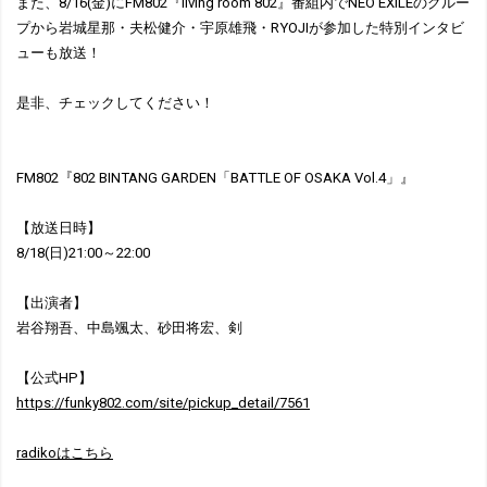
また、8/16(金)にFM802『living room 802』番組内でNEO EXILEのグルー
プから岩城星那・夫松健介・宇原雄飛・RYOJIが参加した特別インタビ
ューも放送！
是非、チェックしてください！
FM802『802 BINTANG GARDEN「BATTLE OF OSAKA Vol.4」』
【放送日時】
8/18(日)21:00～22:00
【出演者】
岩谷翔吾、中島颯太、砂田将宏、剣
【公式HP】
https://funky802.com/site/pickup_detail/7561
radikoはこちら