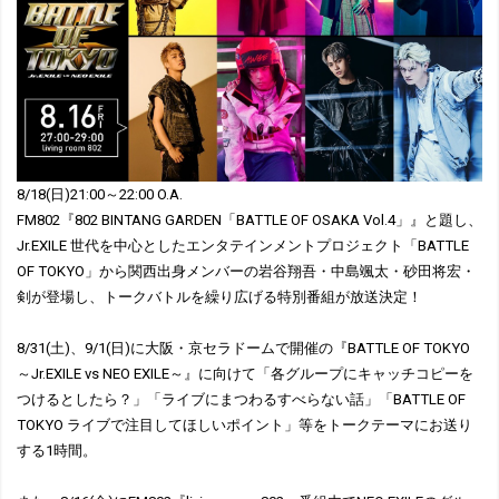
8/18(日)21:00～22:00 O.A.
FM802『802 BINTANG GARDEN「BATTLE OF OSAKA Vol.4」』と題し、
Jr.EXILE 世代を中心としたエンタテインメントプロジェクト「BATTLE
OF TOKYO」から関西出身メンバーの岩谷翔吾・中島颯太・砂田将宏・
剣が登場し、トークバトルを繰り広げる特別番組が放送決定！
8/31(土)、9/1(日)に大阪・京セラドームで開催の『BATTLE OF TOKYO
～Jr.EXILE vs NEO EXILE～』に向けて「各グループにキャッチコピーを
つけるとしたら？」「ライブにまつわるすべらない話」「BATTLE OF
TOKYO ライブで注目してほしいポイント」等をトークテーマにお送り
する1時間。