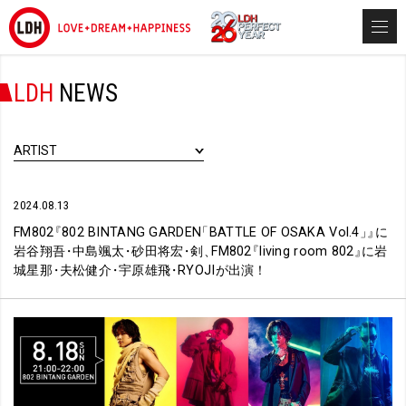
LDH
NEWS
ARTIST
2024.08.13
FM802
『
802 BINTANG GARDEN
「
BATTLE OF OSAKA Vol.4
」
』
に
岩谷翔吾
・
中島颯太
・
砂田将宏
・
剣
、
FM802
『
living room 802
』
に岩
城星那
・
夫松健介
・
宇原雄飛
・
RYOJIが出演！