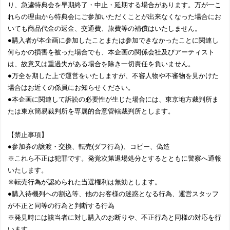
り、急遽特典会を早期終了・中止・延期する場合があります。万が一こ
れらの理由から特典会にご参加いただくことが出来なくなった場合にお
いても商品代金の返金、交通費、旅費等の補償はいたしません。
●購入者が本企画に参加したことまたは参加できなかったことに関連し
何らかの損害を被った場合でも、本企画の関係会社及びアーティスト
は、故意又は重過失がある場合を除き一切責任を負いません。
●万全を期した上で運営をいたしますが、不審人物や不審物を見かけた
場合はお近くの係員にお知らせください。
●本企画に関連して訴訟の必要性が生じた場合には、東京地方裁判所ま
たは東京簡易裁判所を専属的合意管轄裁判所とします。
【禁止事項】
●参加券の譲渡・交換、転売(ダフ行為)、コピー、偽造
※これら不正は犯罪です。発覚次第退場処分とするとともに警察へ通報
いたします。
※転売行為が認められた当選権利は無効とします。
●購入待機列への割込等、他のお客様の迷惑となる行為、運営スタッフ
が不正と同等の行為と判断する行為
※発見時には該当者に対し購入のお断りや、不正行為と同様の対応を行
います。