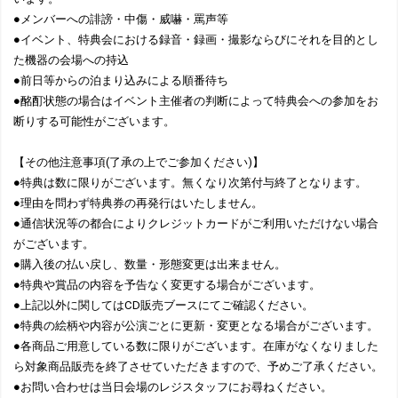
●メンバーへの誹謗・中傷・威嚇・罵声等
●イベント、特典会における録音・録画・撮影ならびにそれを目的とし
た機器の会場への持込
●前日等からの泊まり込みによる順番待ち
●酩酊状態の場合はイベント主催者の判断によって特典会への参加をお
断りする可能性がございます。
【その他注意事項(了承の上でご参加ください)】
●特典は数に限りがございます。無くなり次第付与終了となります。
●理由を問わず特典券の再発行はいたしません。
●通信状況等の都合によりクレジットカードがご利用いただけない場合
がございます。
●購入後の払い戻し、数量・形態変更は出来ません。
●特典や賞品の内容を予告なく変更する場合がございます。
●上記以外に関してはCD販売ブースにてご確認ください。
●特典の絵柄や内容が公演ごとに更新・変更となる場合がございます。
●各商品ご用意している数に限りがございます。在庫がなくなりました
ら対象商品販売を終了させていただきますので、予めご了承ください。
●お問い合わせは当日会場のレジスタッフにお尋ねください。