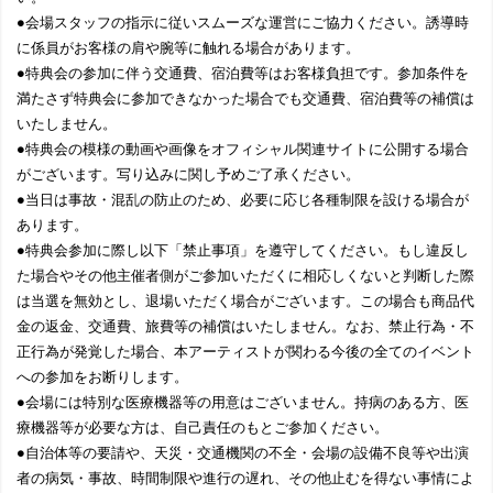
●会場スタッフの指示に従いスムーズな運営にご協力ください。誘導時
に係員がお客様の肩や腕等に触れる場合があります。
●特典会の参加に伴う交通費、宿泊費等はお客様負担です。参加条件を
満たさず特典会に参加できなかった場合でも交通費、宿泊費等の補償は
いたしません。
●特典会の模様の動画や画像をオフィシャル関連サイトに公開する場合
がございます。写り込みに関し予めご了承ください。
●当日は事故・混乱の防止のため、必要に応じ各種制限を設ける場合が
あります。
●特典会参加に際し以下「禁止事項」を遵守してください。もし違反し
た場合やその他主催者側がご参加いただくに相応しくないと判断した際
は当選を無効とし、退場いただく場合がございます。この場合も商品代
金の返金、交通費、旅費等の補償はいたしません。なお、禁止行為・不
正行為が発覚した場合、本アーティストが関わる今後の全てのイベント
への参加をお断りします。
●会場には特別な医療機器等の用意はございません。持病のある方、医
療機器等が必要な方は、自己責任のもとご参加ください。
●自治体等の要請や、天災・交通機関の不全・会場の設備不良等や出演
者の病気・事故、時間制限や進行の遅れ、その他止むを得ない事情によ