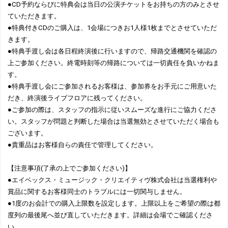
●CD予約ならびに特典会は当日の公演チケットをお持ちの方のみとさせ
ていただきます。
●特典付きCDのご購入は、1会場につきお1人様1枚までとさせていただ
きます。
●特典手渡し会は各日程終演後に行いますので、帰路交通機関を確認の
上ご参加ください。終電時刻等の帰路については一切責任を負いかねま
す。
●特典手渡し会にご参加されるお客様は、参加券をお手元にご用意いた
だき、終演後ライブフロアに残ってください。
●ご参加の際は、スタッフの指示に従いスムーズな進行にご協力くださ
い。スタッフが問題と判断した場合は当選無効とさせていただく場合も
ございます。
●貴重品はお客様自らの責任で管理してください。
【注意事項(了承の上でご参加ください)】
●エイベックス・ミュージック・クリエイティヴ株式会社は当選権利や
賞品に関するお客様同士のトラブルには一切関与しません。
●1度のお会計での購入上限数を設定します。上限以上をご希望の際は都
度列の最後尾へ並び直していただきます。詳細は会場でご確認くださ
い。