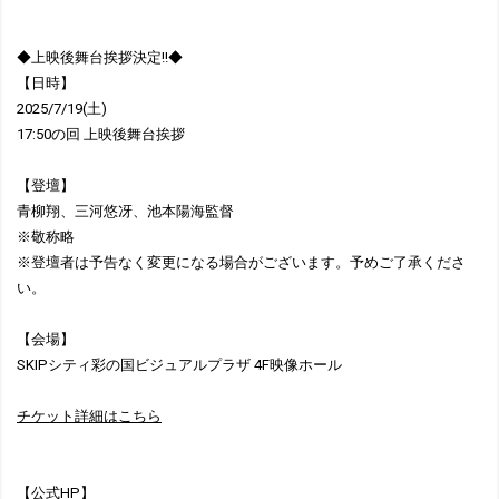
◆上映後舞台挨拶決定!!◆
【日時】
2025/7/19(土)
17:50の回 上映後舞台挨拶
【登壇】
青柳翔、三河悠冴、池本陽海監督
※敬称略
※登壇者は予告なく変更になる場合がございます。予めご了承くださ
い。
【会場】
SKIPシティ彩の国ビジュアルプラザ 4F映像ホール
チケット詳細はこちら
【公式HP】