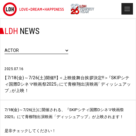
LDH
NEWS
ACTOR
2025.07.16
【
7/18(金)～7/26(土)開催!!
】
＜上映後舞台挨拶決定!!＞
『
SKIPシテ
ィ国際Dシネマ映画祭2025
』
にて青柳翔出演映画
「
ディッシュアッ
プ
」
が上映！
7/18(金)～7/26(土)に開催される、『SKIPシティ国際Dシネマ映画祭
2025』にて青柳翔出演映画「ディッシュアップ」が上映されます！
是非チェックしてください！