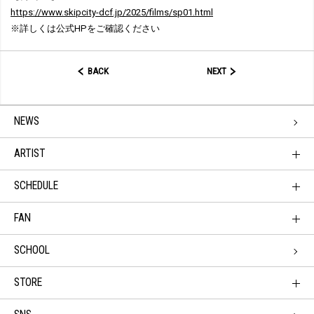
https://www.skipcity-dcf.jp/2025/films/sp01.html
※詳しくは公式HPをご確認ください
BACK
NEXT
NEWS
ARTIST
SCHEDULE
FAN
SCHOOL
STORE