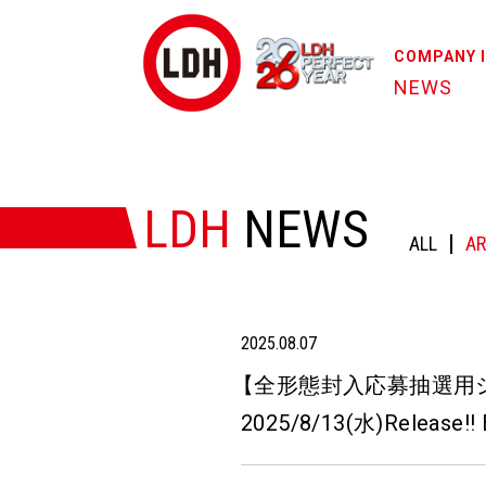
COMPANY 
NEWS
HOME
/
NEWS
/
【全形態封入応募抽選用シリアルナンバー詳細解禁＆発売
LDH
NEWS
ALL
AR
2025.08.07
【
全形態封入応募抽選用
2025/8/13(水)Release!!