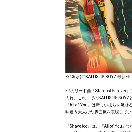
8/13(水)にBALLISTIK BOYZ 最新E
EPのリード曲『Stardust F
入れ、これまでのBALLISTIK 
『All of You』は新しい彼
味違う大人びた雰囲気を表現してい
『Shave Ice』は、『All of