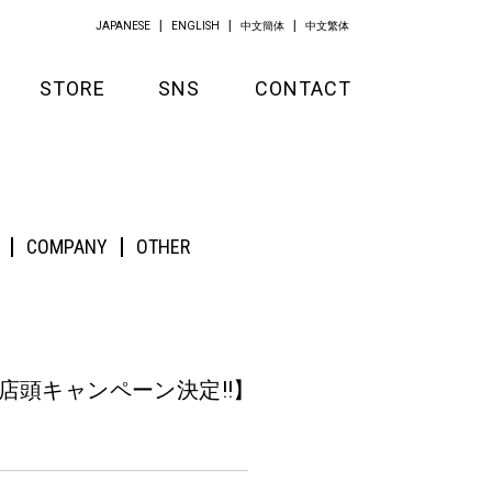
JAPANESE
ENGLISH
中文簡体
中文繁体
STORE
SNS
CONTACT
GOODS
 BOYZ EP『Stardust Forever』
APPAREL
COMPANY
OTHER
KITCHEN
頭キャンペーン決定!!
】