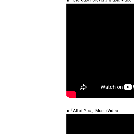
■「Stardust Forever」Music Video
■「All of You」Music Video