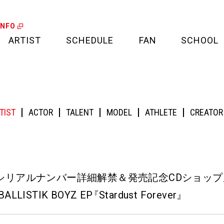
INFO
ARTIST
SCHEDULE
FAN
SCHOOL
LIVE
FAN LETTER
記念CDショップ店頭キャンペーン決定!!】2025/8/13(水)Release!! BALLISTIK
CALENDAR
FAN CLUB
TIST
ACTOR
TALENT
MODEL
ATHLETE
CREATOR
MEDIA
CREDIT CARD
PROJECT
シリアルナンバー詳細解禁＆発売記念CDショップ店
 BALLISTIK BOYZ EP
『
Stardust Forever
』