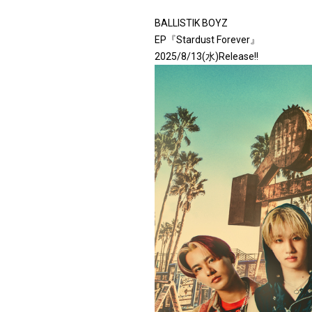
BALLISTIK BOYZ
EP『Stardust Forever』
2025/8/13(水)Release!!