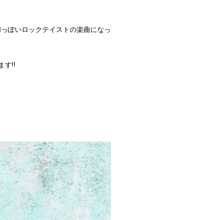
和っぽいロックテイストの楽曲になっ
す‼︎