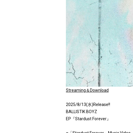
Streaming＆Download
2025/8/13(水)Release!!
BALLISTIK BOYZ
EP『Stardust Forever』