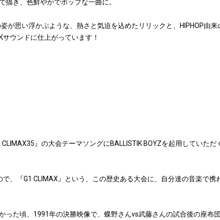
で描き、色鮮やかでポップな一曲に。
の姿が思い浮かぶような、熱さと気迫を込めたリリックと、HIPHOP由
CKサウンドに仕上がっています！
LIMAX35』の大会テーマソングにBALLISTIK BOYZを起用してい
で、『G1 CLIMAX』という、この歴史ある大会に、自分達の音楽で
かった頃、1991年の決勝映像で、蝶野さんvs武藤さんの試合後の座布