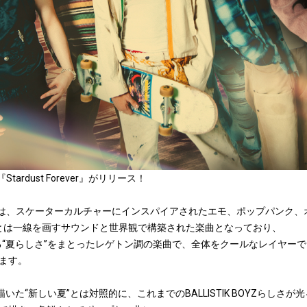
P『Stardust Forever』がリリース！
orever』は、スケーターカルチャーにインスパイアされたエモ、ポップパン
BOYZとは一線を画すサウンドと世界観で構築された楽曲となっており、
らを魅せる“夏らしさ”をまとったレゲトン調の楽曲で、全体をクールなレイヤ
ます。
 You』で描いた“新しい夏”とは対照的に、これまでのBALLISTIK BOYZ