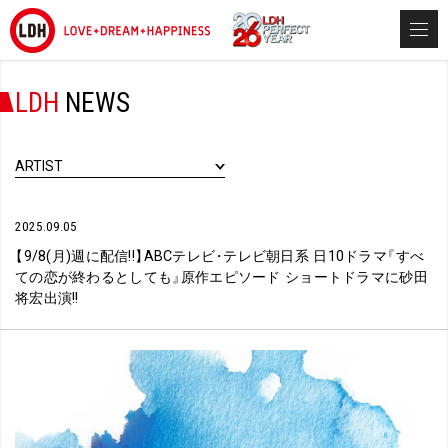
LDH
NEWS
ARTIST
2025.09.05
【
9/8(月)週に配信!!
】
ABCテレビ
・
テレビ朝日系 日10ドラマ
『
すべ
ての恋が終わるとしても
』
原作エピソード ショートドラマに砂田
将宏出演!!