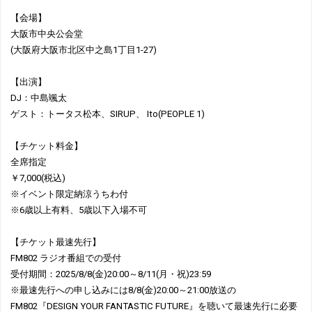
【会場】
大阪市中央公会堂
(大阪府大阪市北区中之島1丁目1-27)
【出演】
DJ：中島颯太
ゲスト：トータス松本、SIRUP、 Ito(PEOPLE 1)
【チケット料金】
全席指定
￥7,000(税込)
※イベント限定納涼うちわ付
※6歳以上有料、5歳以下入場不可
【チケット最速先行】
FM802 ラジオ番組での受付
受付期間：2025/8/8(金)20:00～8/11(月・祝)23:59
※最速先行への申し込みには8/8(金)20:00～21:00放送の
FM802『DESIGN YOUR FANTASTIC FUTURE』を聴いて最速先行に必要