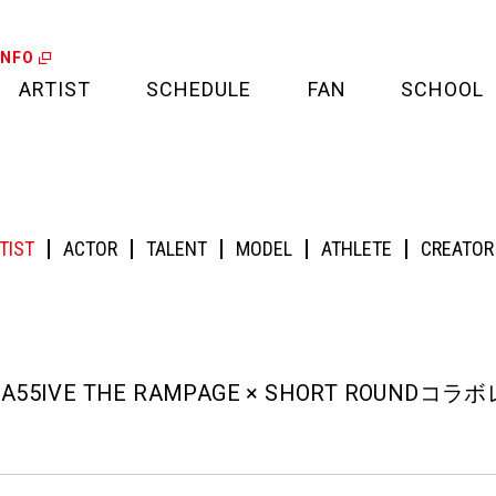
INFO
ARTIST
SCHEDULE
FAN
SCHOOL
LIVE
FAN LETTER
MPAGE × SHORT ROUNDコラボレーションアイテム発売!!
CALENDAR
FAN CLUB
TIST
ACTOR
TALENT
MODEL
ATHLETE
CREATOR
MEDIA
CREDIT CARD
PROJECT
A55IVE THE RAMPAGE × SHORT ROUN