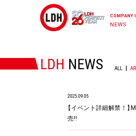
COMPANY 
NEWS
HOME
/
NEWS
/
【イベント詳細解禁！】MA55IVE THE RA
LDH
NEWS
ALL
AR
2025.09.05
【
イベント詳細解禁！
】
M
売!!