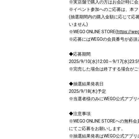
※実店舗で購入の方はお会計時に会
※イベント参加へのご応募は、本フ
(抽選期間内の購入金額に応じて応
いません)
※WEGO ONLINE STORE(
https://weg
※応募にはWEGOの会員番号が必須
◆応募期間
2025/9/10(水)12:00～9/17(水)23:5
※完売した場合は終了する場合がご
◆抽選結果発表日
2025/9/18(木)予定
※当選者様のみにWEGO公式アプ
◆注意事項
※WEGO ONLINE STOREへ
にてご応募をお願いします。
※抽選結果発表はWEGO公式アプ