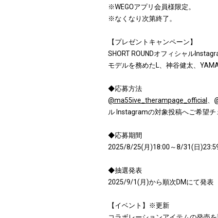
※WEGOアプリ会員様限定。
※なくなり次第終了。
【プレゼントキャンペーン】
SHORT ROUNDオフィシャルIns
モデルを務めたL、神谷健太、YAM
◆応募方法
@ma55ive_therampage_official
、
@
ル Instagramの対象投稿へご希
◆応募期間
2025/8/25(月)18:00～8/31(日)23:5
◆抽選発表
2025/9/1(月)から順次DMにて発表
【イベント】※更新
コラボレーションアイテムの発売を記