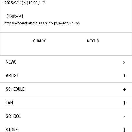
2025/9/11(木)10:00まで
【公式HP】
https://tv-evt.abcid.asahi.co.jp/event/14466
BACK
NEXT
NEWS
ARTIST
SCHEDULE
FAN
SCHOOL
STORE