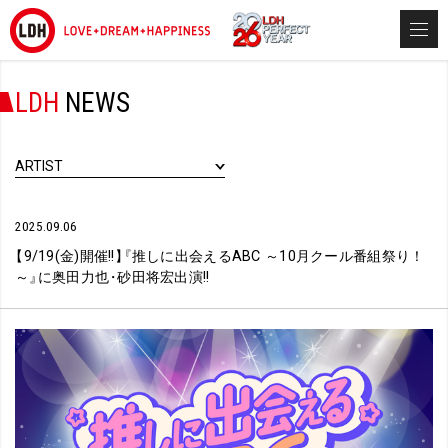
LDH
NEWS
ARTIST
2025.09.06
【
9/19(金)開催!!
】
『
推しに出会えるABC ～10月クール番組祭り！
～
』
に奥田力也
・
砂田将宏出演!!