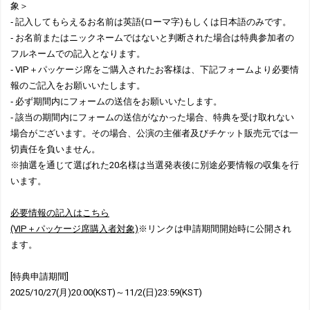
象＞
‐ 記入してもらえるお名前は英語(ローマ字)もしくは日本語のみです。
‐ お名前またはニックネームではないと判断された場合は特典参加者の
フルネームでの記入となります。
‐ VIP＋パッケージ席をご購入されたお客様は、下記フォームより必要情
報のご記入をお願いいたします。
‐ 必ず期間内にフォームの送信をお願いいたします。
‐ 該当の期間内にフォームの送信がなかった場合、特典を受け取れない
場合がございます。その場合、公演の主催者及びチケット販売元では一
切責任を負いません。
※抽選を通じて選ばれた20名様は当選発表後に別途必要情報の収集を行
います。
必要情報の記入はこちら
(VIP＋パッケージ席購入者対象)
※リンクは申請期間開始時に公開され
ます。
[特典申請期間]
2025/10/27(月)20:00(KST)～11/2(日)23:59(KST)