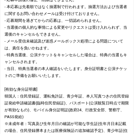
- 本応募は先着順ではなく抽選制で行われます。抽選方法および当選者
に関するお問い合わせメールは受け付けておりません。
‐ 応募期間を過ぎてからの応募は、一切認められません。
- 当選後の個人的な事情による変更やリクエストは受け入れられず、当
選後のキャンセルもできません。
- メール受信未確認及び迷惑メールボックス処理による問題について
は、責任を負いかねます。
- 特典当選後、公演チケットをキャンセルした場合は、特典の当選もキ
ャンセルされます。
- 当日、特典当選者の本人確認をいたします。身分証明書と公演チケッ
トのご準備をお願いいたします。
[有効な身分証明書]
韓国人：住民登録証、運転免許証、青少年証、本人写真つきの住民登録
証発給申請確認書(臨時住民登録証)、パスポート(公演観覧日時点で期限
が有効なもの)、モバイル身分証明証(政府24、行政安全部、警察庁、
PASS発給)
※未成年者：写真及び生年月日の確認が可能な学生証(生年月日未記載
の場合、住民登録謄本または医療保険証の追加確認予定)、青少年証(住