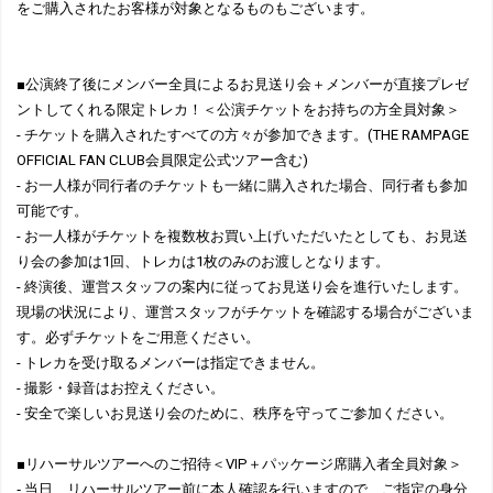
をご購入されたお客様が対象となるものもございます。
■公演終了後にメンバー全員によるお見送り会＋メンバーが直接プレゼ
ントしてくれる限定トレカ！＜公演チケットをお持ちの方全員対象＞
- チケットを購入されたすべての方々が参加できます。(THE RAMPAGE
OFFICIAL FAN CLUB会員限定公式ツアー含む)
- お一人様が同行者のチケットも一緒に購入された場合、同行者も参加
可能です。
- お一人様がチケットを複数枚お買い上げいただいたとしても、お見送
り会の参加は1回、トレカは1枚のみのお渡しとなります。
- 終演後、運営スタッフの案内に従ってお見送り会を進行いたします。
現場の状況により、運営スタッフがチケットを確認する場合がございま
す。必ずチケットをご用意ください。
- トレカを受け取るメンバーは指定できません。
- 撮影・録音はお控えください。
- 安全で楽しいお見送り会のために、秩序を守ってご参加ください。
■リハーサルツアーへのご招待＜VIP＋パッケージ席購入者全員対象＞
‐ 当日、リハーサルツアー前に本人確認を行いますので、ご指定の身分