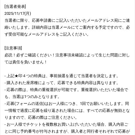
[当選者発表]
2025/11/17(月)
当選者に限り、応募申請書にご記入いただいたメールアドレス宛にご連
絡いたします。詳細内容は当選メールにてご案内する予定ですので、必
ず受信可能なメールアドレスをご記入ください。
[注意事項]
必読！必ずご確認ください！注意事項未確認によって生じた問題に対し
ては責任を負いません！
- 上記★印４つの特典は、事前抽選を通じて当選者を決定します。
‐ 購入された座席種によって、応募できる特典内容は異なります。
- 応募の際は、特典の重複選択が可能です。重複選択いただいた場合で
も、当選は1つのみとなります。
‐ 応募(フォームの送信)はお一人様につき、1回でお願いいたします。同
一情報で過度に応募を繰り返された場合には、すべての応募が無効とな
りますので、応募の際はご注意ください。
- お一人様でチケットを複数枚お買い上げいただいた場合、購入内容ご
とに同じ予約番号が付与されますが、購入者と同行者それぞれで応募が