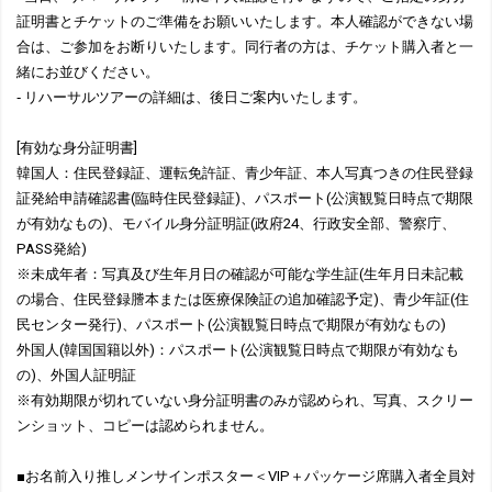
証明書とチケットのご準備をお願いいたします。本人確認ができない場
合は、ご参加をお断りいたします。同行者の方は、チケット購入者と一
緒にお並びください。
‐ リハーサルツアーの詳細は、後日ご案内いたします。
[有効な身分証明書]
韓国人：住民登録証、運転免許証、青少年証、本人写真つきの住民登録
証発給申請確認書(臨時住民登録証)、パスポート(公演観覧日時点で期限
が有効なもの)、モバイル身分証明証(政府24、行政安全部、警察庁、
PASS発給)
※未成年者：写真及び生年月日の確認が可能な学生証(生年月日未記載
の場合、住民登録謄本または医療保険証の追加確認予定)、青少年証(住
民センター発行)、パスポート(公演観覧日時点で期限が有効なもの)
外国人(韓国国籍以外)：パスポート(公演観覧日時点で期限が有効なも
の)、外国人証明証
※有効期限が切れていない身分証明書のみが認められ、写真、スクリー
ンショット、コピーは認められません。
■お名前入り推しメンサインポスター＜VIP＋パッケージ席購入者全員対