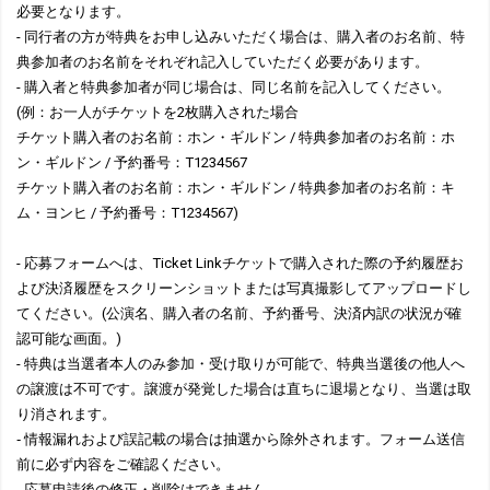
必要となります。
- 同行者の方が特典をお申し込みいただく場合は、購入者のお名前、特
典参加者のお名前をそれぞれ記入していただく必要があります。
- 購入者と特典参加者が同じ場合は、同じ名前を記入してください。
(例：お一人がチケットを2枚購入された場合
チケット購入者のお名前：ホン・ギルドン / 特典参加者のお名前：ホ
ン・ギルドン / 予約番号：T1234567
チケット購入者のお名前：ホン・ギルドン / 特典参加者のお名前：キ
ム・ヨンヒ / 予約番号：T1234567)
- 応募フォームへは、Ticket Linkチケットで購入された際の予約履歴お
よび決済履歴をスクリーンショットまたは写真撮影してアップロードし
てください。(公演名、購入者の名前、予約番号、決済内訳の状況が確
認可能な画面。)
- 特典は当選者本人のみ参加・受け取りが可能で、特典当選後の他人へ
の譲渡は不可です。譲渡が発覚した場合は直ちに退場となり、当選は取
り消されます。
‐ 情報漏れおよび誤記載の場合は抽選から除外されます。フォーム送信
前に必ず内容をご確認ください。
- 応募申請後の修正・削除はできません。