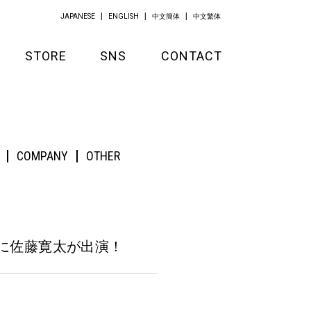
JAPANESE
ENGLISH
中文簡体
中文繁体
STORE
SNS
CONTACT
GOODS
APPAREL
COMPANY
OTHER
KITCHEN
』
に佐藤寛太が出演！