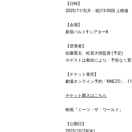
【日時】
2025/11/3(月・祝)13:00回 上映後
【会場】
新宿バルト9 シアター8
【登壇者】
佐藤寛太、松居大悟監督 (予定)
※ゲストは都合により、予告なく変
【チケット発売】
劇場オンライン予約「KINEZO」…11/1
チケット購入はこちら
映画『ミーツ・ザ・ワールド』
【公開日】
2025/10/24(金)