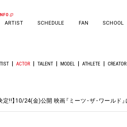
INFO
ARTIST
SCHEDULE
FAN
SCHOOL
LIVE
FAN LETTER
(金)公開 映画『ミーツ・ザ・ワールド』に佐藤寛太が出演！
CALENDAR
FAN CLUB
TIST
ACTOR
TALENT
MODEL
ATHLETE
CREATOR
MEDIA
CREDIT CARD
PROJECT
定!!
】
10/24(金)公開 映画
『
ミーツ
・
ザ
・
ワールド