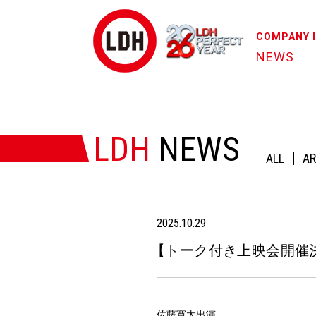
COMPANY 
NEWS
HOME
/
NEWS
/
【トーク付き上映会開催決定!!】10/24
LDH
NEWS
ALL
AR
2025.10.29
【
トーク付き上映会開催決
佐藤寛太出演