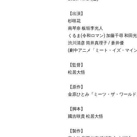
【出演】
杉咲花
南琴奈 板垣李光人
くるま(令和ロマン) 加藤千尋 和田
渋川清彦 筒井真理子 / 蒼井優
(劇中アニメ「ミート・イズ・マイン」
【監督】
松居大悟
【原作】
金原ひとみ『ミーツ・ザ・ワールド』
【脚本】
國吉咲貴 松居大悟
【製作】