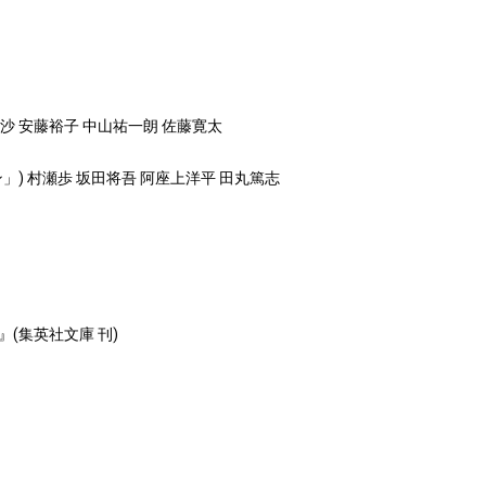
光沙 安藤裕子 中山祐一朗 佐藤寛太
) 村瀬歩 坂田将吾 阿座上洋平 田丸篤志
(集英社文庫 刊)