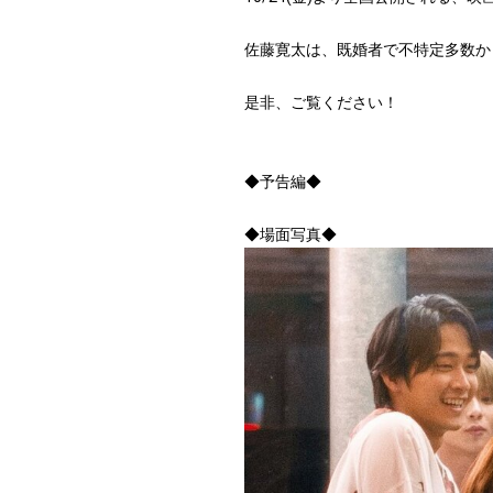
佐藤寛太は、既婚者で不特定多数か
是非、ご覧ください！
◆予告編◆
◆場面写真◆