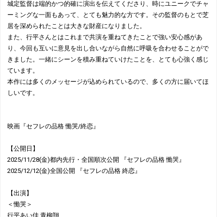
城定監督は端的かつ的確に演出を伝えてくださり、時にユニークでチャ
ーミングな一面もあって、とても魅力的な方です。その監督のもとで芝
居を深められたことは大きな財産になりました。
また、行平さんとはこれまで共演を重ねてきたことで強い安心感があ
り、今回も互いに意見を出し合いながら自然に呼吸を合わせることがで
きました。一緒にシーンを積み重ねていけたことを、とても心強く感じ
ています。
本作には多くのメッセージが込められているので、多くの方に届いてほ
しいです。
映画『セフレの品格 慟哭/終恋』
【公開日】
2025/11/28(金)都内先行・全国順次公開 『セフレの品格 慟哭』
2025/12/12(金)全国公開 『セフレの品格 終恋』
【出演】
＜慟哭＞
行平あい佳 青柳翔