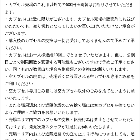
・カプセル売場のご利用以外での500円玉両替はお断りさせていただき
ます。
・カプセルには数に限りがございます。カプセル売場の販売列にお並び
いただいても、売り切れとなってしまいお買い上げいただけない場合が
ございます。
・購入後のカプセルの交換は一切お受けしておりませんので予めご了承
ください。
・カプセルはお一人様連続10回までとさせていただきます。但し、公演
日ごとで制限回数を変更する可能性もございますので予めご了承くださ
い。同じものが数個出た場合も別種類との交換はお断りいたします。
・空カプセルの廃棄は、売場近くに設置される空カプセル専用ごみ箱を
ご利用ください。
・空カプセル専用ごみ箱には空カプセル以外のごみを捨てないようお願
いいたします。
・また会場周辺および近隣施設のごみ捨て場には空カプセルを捨てない
ようご理解・ご協力をお願いいたします。
・売場エリア内でのカプセルの交換・転売行為は禁止とさせていただい
ております。発覚次第スタッフが注意にお伺いいたします。
・売場エリア内および近隣通路での立ち止まり行為につきましても、通