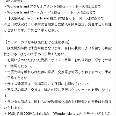
【購入制限】
・Wonder Island アクリルスタンド6種セット：お一人様2点まで
・Wonder Island フォトカード12種セット：お一人様2点まで
・【大阪限定】Wonder Island 御楽印2枚セット：お一人様2点まで
※当日の状況により事前の告知無しに購入制限を設定、変更する可能性
がございます。予めご了承ください。
【グッズ・カプセル販売における注意事項】
・販売開始時間は予定時刻となります。当日の状況により前後する可能
性がございますので予めご了承ください。
・お買い求めいただいた商品・サイズ・数量・お釣り銭は、必ずその場
でご確認ください。
・一度売場を離れられた後の返品・交換等は対応しかねますので、予め
ご了承ください。
・サイズ確認等は、売場窓口にて係員にお尋ねください。
・不良品の返品・交換は、購入の際に発行したレシートが必要になりま
す。
・ランダム商品は、同じものが数個出た場合も別種類との交換はお断り
いたします。
・1会計で10,000円以上の場合、"Wonder Island ぬりえ缶バッジ"を1点