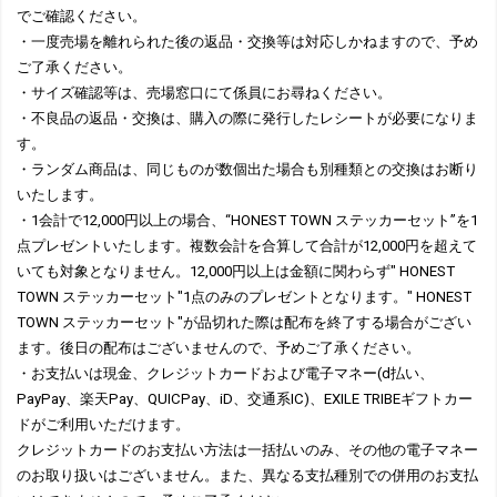
でご確認ください。
・一度売場を離れられた後の返品・交換等は対応しかねますので、予め
ご了承ください。
・サイズ確認等は、売場窓口にて係員にお尋ねください。
・不良品の返品・交換は、購入の際に発行したレシートが必要になりま
す。
・ランダム商品は、同じものが数個出た場合も別種類との交換はお断り
いたします。
・1会計で12,000円以上の場合、“HONEST TOWN ステッカーセット”を1
点プレゼントいたします。複数会計を合算して合計が12,000円を超えて
いても対象となりません。12,000円以上は金額に関わらず" HONEST
TOWN ステッカーセット"1点のみのプレゼントとなります。" HONEST
TOWN ステッカーセット"が品切れた際は配布を終了する場合がござい
ます。後日の配布はございませんので、予めご了承ください。
・お支払いは現金、クレジットカードおよび電子マネー(d払い、
PayPay、楽天Pay、QUICPay、iD、交通系IC)、EXILE TRIBEギフトカー
ドがご利用いただけます。
クレジットカードのお支払い方法は一括払いのみ、その他の電子マネー
のお取り扱いはございません。また、異なる支払種別での併用のお支払