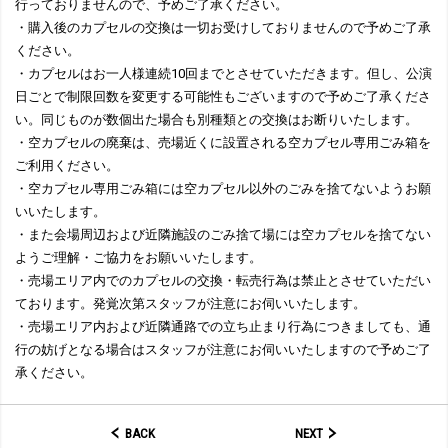
行っておりませんので、予めご了承ください。
・購入後のカプセルの交換は一切お受けしておりませんので予めご了承
ください。
・カプセルはお一人様連続10回までとさせていただきます。但し、公演
日ごとで制限回数を変更する可能性もございますので予めご了承くださ
い。同じものが数個出た場合も別種類との交換はお断りいたします。
・空カプセルの廃棄は、売場近くに設置される空カプセル専用ごみ箱を
ご利用ください。
・空カプセル専用ごみ箱には空カプセル以外のごみを捨てないようお願
いいたします。
・また会場周辺および近隣施設のごみ捨て場には空カプセルを捨てない
ようご理解・ご協力をお願いいたします。
・売場エリア内でのカプセルの交換・転売行為は禁止とさせていただい
ております。発覚次第スタッフが注意にお伺いいたします。
・売場エリア内および近隣通路での立ち止まり行為につきましても、通
行の妨げとなる場合はスタッフが注意にお伺いいたしますので予めご了
承ください。
BACK
NEXT