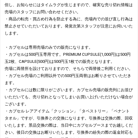
但し、お知らせにはタイムラグが生じますので、確実な売り切れ情報は
売場のスタッフにお問い合わせください。
・商品の転売・買占め行為を防止する為に、売場内での並び直し行為は
禁止させていただいております。発覚次第スタッフが注意にお伺いいた
します。
・カプセルは専用売場のみでの販売になります。
・カプセルは500円玉専用です。PREMIUM CUPSULE(1,000円)は500円
玉2枚、CAPSULE(500円)は500円玉1枚での販売となります。
売場に両替所を設けておりますので、そちらで両替後ご利用ください。
・カプセル売場のご利用以外での500円玉両替はお断りさせていただき
ます。
・カプセルには数に限りがございます。カプセル売場の販売列にお並び
いただいても、売り切れとなってしまいお買い上げいただけない場合が
ございます。
・カプセル レアアイテム「クッション」「タペストリー」「ペナント
タオル」ですが、引換券との交換になります。引換券は交換の際、回収
いたします。景品交換の際は、当日中にカプセルブースまでお越しくだ
さい。後日の交換はお断りいたします。引換券の紛失の際の返金対応も