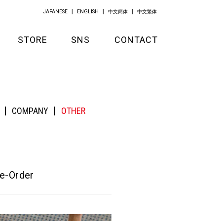
JAPANESE
ENGLISH
中文簡体
中文繁体
STORE
SNS
CONTACT
GOODS
APPAREL
COMPANY
OTHER
KITCHEN
e-Order