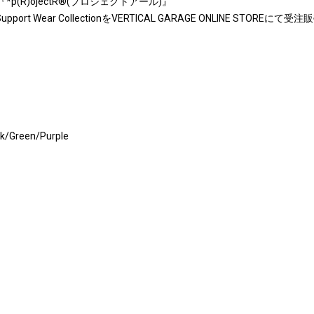
*p(R)ojectR®(プロジェクトアール)』
rt Wear CollectionをVERTICAL GARAGE ONLINE STOREに
k/Green/Purple