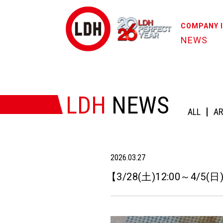
COMPANY 
NEWS
HOME
/
NEWS
/
【3/28(土)12:00～4/5(日)23:59】*p(R)oject
LDH
NEWS
ALL
AR
2026.03.27
【
3/28(土)12:00～4/5(日)