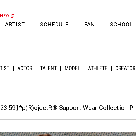
INFO
ARTIST
SCHEDULE
FAN
SCHOOL
LIVE
FAN LETTER
R® Support Wear Collection Pre-Order
CALENDAR
FAN CLUB
TIST
ACTOR
TALENT
MODEL
ATHLETE
CREATOR
MEDIA
CREDIT CARD
PROJECT
23:59
】
*p(R)ojectR® Support Wear Collection Pr