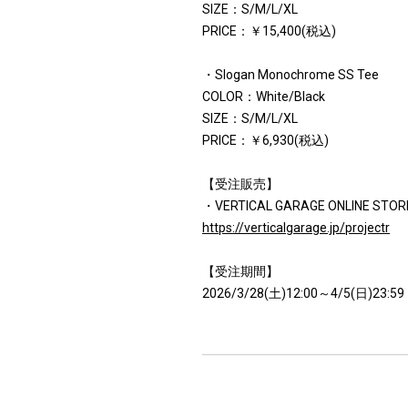
SIZE：S/M/L/XL
PRICE：￥15,400(税込)
・Slogan Monochrome SS Tee
COLOR：White/Black
SIZE：S/M/L/XL
PRICE：￥6,930(税込)
【受注販売】
・VERTICAL GARAGE ONLINE STOR
https://verticalgarage.jp/projectr
【受注期間】
2026/3/28(土)12:00～4/5(日)23:59