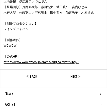
上地雄輔 伊武雅刀／でんでん
【登場回順】片岡鶴太郎 藤田智大・武田航平 宮内ひとみ・
木戸大聖 佐藤寛太／宇梶剛士 田中要次 仙道敦子 木村達成
【制作プロダクション】
ツインズジャパン
【製作著作】
WOWOW
【公式HP】
https://www.wowow.co.jp/drama/original/draftking2/
BACK
NEXT
NEWS
ARTIST