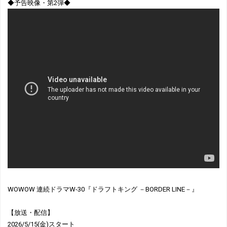
◆予告映像・第2弾◆
WOWOW 連続ドラマW-30『ドラフトキング －BORDER LINE－』
【放送・配信】
2026/5/15(金)スタート