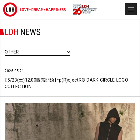
LDH
NEWS
OTHER
2026.05.21
【
5/23(土)12:00販売開始
】
*p(R)ojectR® DARK CIRCLE LOGO
COLLECTION