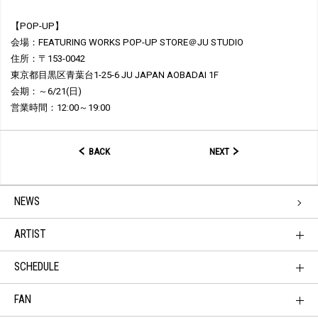
【POP-UP】
会場：FEATURING WORKS POP-UP STORE＠JU STUDIO
住所：〒153-0042
東京都目黒区青葉台1-25-6 JU JAPAN AOBADAI 1F
会期：～6/21(日)
営業時間：12:00～19:00
BACK
NEXT
NEWS
ARTIST
SCHEDULE
FAN