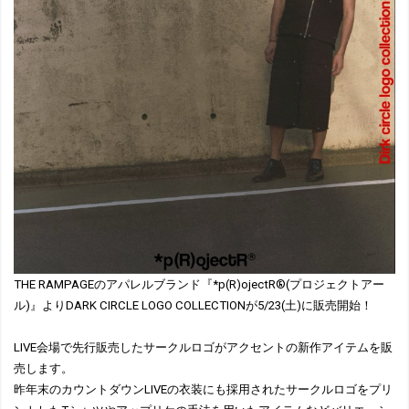
THE RAMPAGEのアパレルブランド『*p(R)ojectR®(プロジェクトアー
ル)』よりDARK CIRCLE LOGO COLLECTIONが5/23(土)に販売開始！
LIVE会場で先行販売したサークルロゴがアクセントの新作アイテムを販
売します。
昨年末のカウントダウンLIVEの衣装にも採用されたサークルロゴをプリ