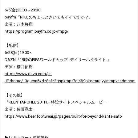
6/5(金)23:00～23:30
bayfm『RIKUのちょっときいてもイイですか？』
出演：八木将康
https://program.bayfm.co.jp/rmpg/
【配信】
6/28(日)19:00～
DAZN『19時のFIFAワールドカップ -デイリーハイライト-』
出演：櫻井佑樹
https://www.dazn.com/ja-
JP/home/13qucm6xdz8sfz2qspkmpt7oi/3j9pkgrmutjvyimmpvaadmsom
【その他】
『KEEN TARGHEE 20TH』特設サイトスペシャルムービー
出演：佐藤寛太
https://www.keenfootwear.jp/pages/built-for-beyond-kanta-sato
▶レギュラー・連載情報