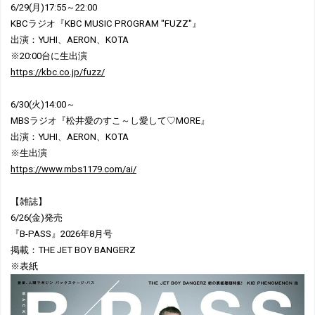
6/29(月)17:55～22:00
KBCラジオ『KBC MUSIC PROGRAM "FUZZ"』
出演：YUHI、AERON、KOTA
※20:00台に生出演
https://kbc.co.jp/fuzz/
6/30(火)14:00～
MBSラジオ『松井愛のすこ～し愛して♡MORE』
出演：YUHI、AERON、KOTA
※生出演
https://www.mbs1179.com/ai/
【雑誌】
6/26(金)発売
『B-PASS』2026年8月号
掲載：THE JET BOY BANGERZ
※表紙