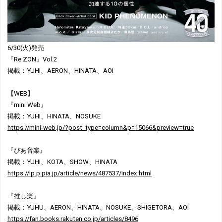
6/30(火)発売
『Re:ZON』Vol.2
掲載：YUHI、AERON、HINATA、AOI
【WEB】
『mini Web』
掲載：YUHI、HINATA、NOSUKE
https://mini-web.jp/?post_type=column&p=15066&preview=true
『ぴあ音楽』
掲載：YUHI、KOTA、SHOW、HINATA
https://lp.p.pia.jp/article/news/487537/index.html
『推し楽』
掲載：YUHU、AERON、HINATA、NOSUKE、SHIGETORA、AOI
https://fan.books.rakuten.co.jp/articles/8496