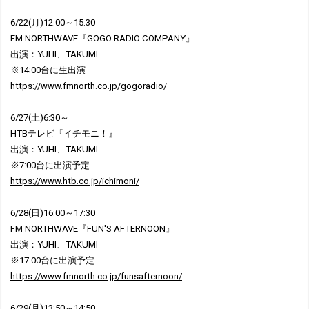
6/22(月)12:00～15:30
FM NORTHWAVE『GOGO RADIO COMPANY』
出演：YUHI、TAKUMI
※14:00台に生出演
https://www.fmnorth.co.jp/gogoradio/
6/27(土)6:30～
HTBテレビ『イチモニ！』
出演：YUHI、TAKUMI
※7:00台に出演予定
https://www.htb.co.jp/ichimoni/
6/28(日)16:00～17:30
FM NORTHWAVE『FUN'S AFTERNOON』
出演：YUHI、TAKUMI
※17:00台に出演予定
https://www.fmnorth.co.jp/funsafternoon/
6/29(月)13:50～14:50