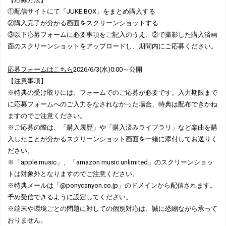
①配信サイトにて「JUKE BOX」をまとめ購入する
②購入完了が分かる画面をスクリーンショットする
③以下応募フォームに必要事項をご記入のうえ、②で撮影した購入済画
面のスクリーンショットをアップロードし、期間内にご応募ください。
応募フォームはこちら
2026/6/3(水)0:00～公開
【注意事項】
※特典の受け取りには、フォームでのご応募が必要です。入力期限まで
に応募フォームへのご入力をなされなかった場合、特典は配布できかね
ますのでご注意ください。
※ご応募の際は、「購入履歴」や「購入済みライブラリ」など楽曲を購
入したことが分かるスクリーンショット画面を一緒に添付してお送りく
ださい。
※「apple music」、「amazon music unlimited」のスクリーンショッ
トは対象外となりますのでご注意ください。
※特典メールは「@ponycanyon.co.jp」のドメインから配信されます。
予め受信できるように設定してください。
※端末や環境ごとの問題に対しての個別対応は、誠に恐縮ながら承って
おりません。