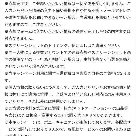
※応募完了後、ご登録いただいた情報は一切変更を受け付けません。ご
入力いただいた情報の入力不備や長期不在や住所不明・メールアドレス
不備等で賞品をお届けできなかった場合、当選権利を無効とさせていた
だきますので、ご注意ください。
※応募フォームに入力いただいた情報の送信が完了した後の内容変更は
対応できません。
※スクリーンショットのトリミング、使い回しはご遠慮ください。
※同一人物による複数アカウントでの連続応募やスクリーンショット画
面の併用などの不正行為と判断した場合は、事前予告なく当選を無効と
させていただく場合がございます。
※当キャンペーン利用に関する通信費はお客様ご自身のご負担になりま
す。
※個人情報の取り扱いにつきまして、ご入力いただいたお客様の個人情
報は弊社にて適切に管理し、当落および問い合わせ対応にのみ使用させ
ていただき、それ以外には使用いたしません。
※ご当選の権利を第三者に譲渡・転売(ネットオークションへの出品等
も含む)または換金・変更することは固く禁じさせていただきます。
※本キャンペーンは、ポニーキャニオンが主催しております。各配信サ
ービスは関与しておりませんので、各配信サービスへのお問い合わせは