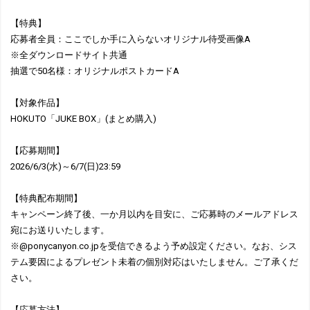
【特典】
応募者全員：ここでしか手に入らないオリジナル待受画像A
※全ダウンロードサイト共通
抽選で50名様：オリジナルポストカードA
【対象作品】
HOKUTO「JUKE BOX」(まとめ購入)
【応募期間】
2026/6/3(水)～6/7(日)23:59
【特典配布期間】
キャンペーン終了後、一か月以内を目安に、ご応募時のメールアドレス
宛にお送りいたします。
※@ponycanyon.co.jpを受信できるよう予め設定ください。なお、シス
テム要因によるプレゼント未着の個別対応はいたしません。ご了承くだ
さい。
【応募方法】