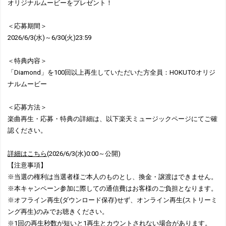
オリジナルムービーをプレゼント！
＜応募期間＞
2026/6/3(水)～6/30(火)23:59
＜特典内容＞
「Diamond」を100回以上再生していただいた方全員：HOKUTOオリジ
ナルムービー
＜応募方法＞
楽曲再生・応募・特典の詳細は、以下楽天ミュージックページにてご確
認ください。
詳細はこちら
(2026/6/3(水)0:00～公開)
【注意事項】
※当選の権利は当選者様ご本人のものとし、換金・譲渡はできません。
※本キャンペーン参加に際しての通信費はお客様のご負担となります。
※オフライン再生(ダウンロード保存)せず、オンライン再生(ストリーミ
ング再生)のみでお聴きください。
※1回の再生秒数が短いと1再生とカウントされない場合があります。