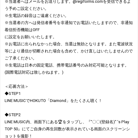
※当選者へはメールをお送りします。@regiforms.comを受信できるよ
う予めご設定ください。
※生電話の録音はご遠慮ください。
※当選者の方へは発信者番号を非通知でお電話いたしますので、非通知
着信拒否機能はOFF
に設定をお願いいたします。
※お電話に出られなかった場合、当選は無効となります。また電波状況
等により通信が切断された場合も含めて、かけ直しはいたしませんので
ご了承ください。
※生電話は日本の固定電話、携帯電話番号のみ対応可能となります。
(国際電話対応は致しかねます。)
＜応募方法＞
◆STEP1
LINE MUSICでHOKUTO「Diamond」をたくさん聴く！
◆STEP2
LINE MUSIC内、画面下にある🏆をタップし、『"〇〇(登録名)" 's Play
TOP 50』にてご自身の再生回数が表示されている画面のスクリーンシ
ョットを撮影！