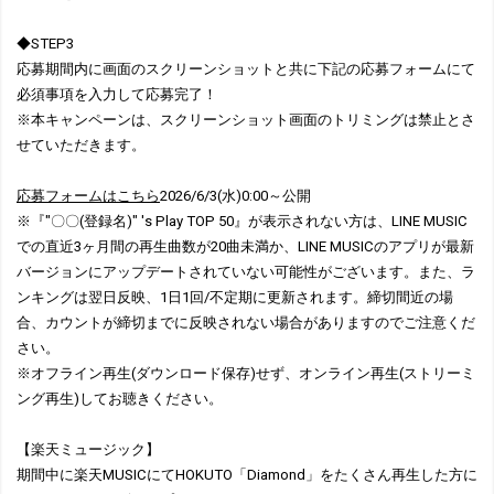
◆STEP3
応募期間内に画面のスクリーンショットと共に下記の応募フォームにて
必須事項を入力して応募完了！
※本キャンペーンは、スクリーンショット画面のトリミングは禁止とさ
せていただきます。
応募フォームはこちら
2026/6/3(水)0:00～公開
※『"〇〇(登録名)" 's Play TOP 50』が表示されない方は、LINE MUSIC
での直近3ヶ月間の再生曲数が20曲未満か、LINE MUSICのアプリが最新
バージョンにアップデートされていない可能性がございます。また、ラ
ンキングは翌日反映、1日1回/不定期に更新されます。締切間近の場
合、カウントが締切までに反映されない場合がありますのでご注意くだ
さい。
※オフライン再生(ダウンロード保存)せず、オンライン再生(ストリーミ
ング再生)してお聴きください。
【楽天ミュージック】
期間中に楽天MUSICにてHOKUTO「Diamond」をたくさん再生した方に