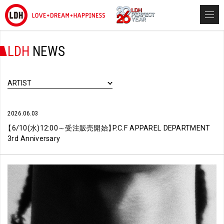
LDH
NEWS
ARTIST
2026.06.03
【
6/10(水)12:00～受注販売開始
】
P.C.F APPAREL DEPARTMENT
3rd Anniversary