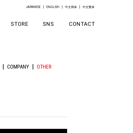
JAPANESE
ENGLISH
中文簡体
中文繁体
STORE
SNS
CONTACT
GOODS
APPAREL
COMPANY
OTHER
KITCHEN