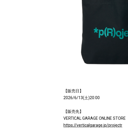
【販売日】
2026/6/13(土)20:00
【販売先】
VERTICAL GARAGE ONLINE STORE
https://verticalgarage.jp/projectr