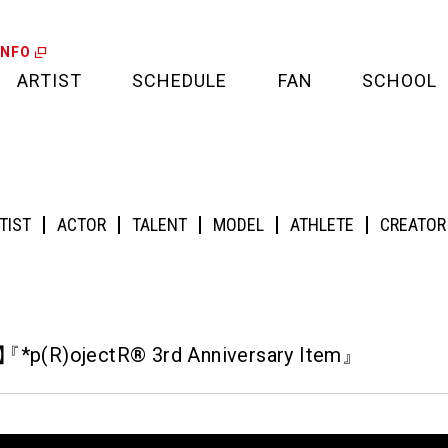
INFO
ARTIST
SCHEDULE
FAN
SCHOOL
LIVE
FAN LETTER
rd Anniversary Item』
CALENDAR
FAN CLUB
TIST
ACTOR
TALENT
MODEL
ATHLETE
CREATOR
MEDIA
CREDIT CARD
PROJECT
】
『
*p(R)ojectR® 3rd Anniversary Item
』