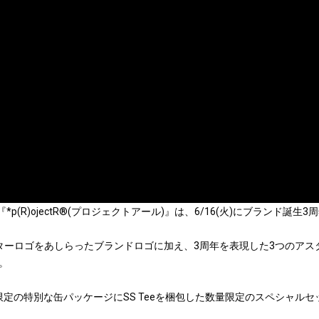
『*p(R)ojectR®(プロジェクトアール)』は、6/16(火)にブランド誕生
ターロゴをあしらったブランドロゴに加え、3周年を表現した3つのアス
。
本セット限定の特別な缶パッケージにSS Teeを梱包した数量限定のスペシャ