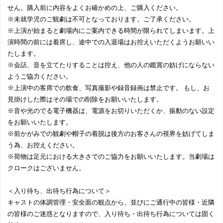
せん。購入前に内容をよくお確かめの上、ご購入ください。
※未就学児のご観劇は不可となっております。ご了承ください。
※上演が始まると劇場内にご案内できる時間が限られてしまいます。上
演時間の前には着席し、途中での入退場はお控えいただくようお願いい
たします。
※会話、音を立てたりすることは控え、他の人の鑑賞の妨げにならない
ようご協力ください。
※上演中の客席での飲食、写真撮影や録音録画は禁止です。 もし、お
見掛けした際はその場での削除をお願いいたします。
※音や光のでる電子機器は、電源をお切りいただくか、振動のない設定
をお願いいたします。
※前かがみでの観劇や帽子の着脱は後方のお客さんの視界を妨げてしま
う為、お控えください。
※荷物は足元における大きさでのご協力をお願いいたします。当劇場は
クロークはございません。
＜入り待ち、出待ち行為について＞
キャストの体調管理・安全⾯の観点から、並びにご通⾏中の皆様・近隣
の皆様のご迷惑となりますので、入り待ち・出待ち行為については固く