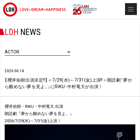
LDH
NEWS
ACTOR
2026.06.14
【
櫻井佑樹出演決定!!
】
＜7/29(水)～7/31(金)上演!!＞朗読劇
『
夢か
ら醒めない夢を見よ
。
』
にRIKU
・
中村竜大が出演！
櫻井佑樹・RIKU・中村竜大 出演
朗読劇『夢から醒めない夢を見よ。』
2026/7/29(水)～7/31(金)上演！