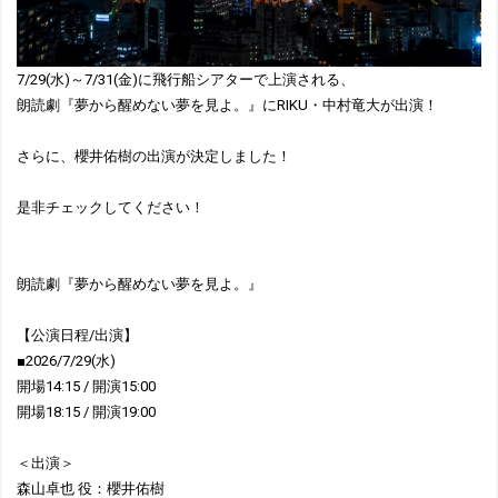
7/29(水)～7/31(金)に飛行船シアターで上演される、
朗読劇『夢から醒めない夢を見よ。』にRIKU・中村竜大が出演！
さらに、櫻井佑樹の出演が決定しました！
是非チェックしてください！
朗読劇『夢から醒めない夢を見よ。』
【公演日程/出演】
■2026/7/29(水)
開場14:15 / 開演15:00
開場18:15 / 開演19:00
＜出演＞
森山卓也 役：櫻井佑樹