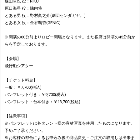
森山卓也 役：RIKU
原口海星 役：陳内将
とある男 役：野村眞之介(劇団センダガヤ。)
とある女 役：金谷鞠杏(GENIC)
※開演の60分前よりロビー開場となります。また客席は開演の45分前か
らを予定しております。
【会場】
飛行船シアター
【チケット料金】
一般：￥7,700(税込)
パンフレット付き：￥9,700(税込)
パンフレット・台本付き：￥13,700(税込)
【注意事項】
※パンフレットは各タレント様の宣材写真を使用したものになります。
予めご了承ください。
※お客様の都合によるお申込み後の商品変更・ご注文の取消しは出来ま