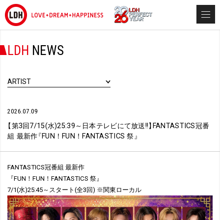
LDH
NEWS
ARTIST
2026.07.09
【
第3回7/15(水)25:39～日本テレビにて放送!!
】
FANTASTICS冠番
組 最新作
『
FUN！FUN！FANTASTICS 祭
』
FANTASTICS冠番組 最新作
『FUN！FUN！FANTASTICS 祭』
7/1(水)25:45～スタート(全3回) ※関東ローカル