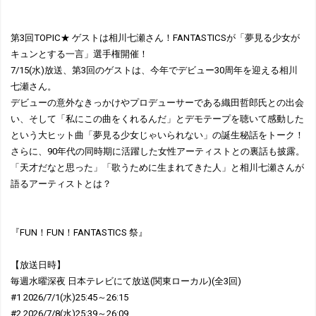
第3回TOPIC★ ゲストは相川七瀬さん！FANTASTICSが「夢見る少女が
キュンとする一言」選手権開催！
7/15(水)放送、第3回のゲストは、今年でデビュー30周年を迎える相川
七瀬さん。
デビューの意外なきっかけやプロデューサーである織田哲郎氏との出会
い、そして「私にこの曲をくれるんだ」とデモテープを聴いて感動した
という大ヒット曲「夢見る少女じゃいられない」の誕生秘話をトーク！
さらに、90年代の同時期に活躍した女性アーティストとの裏話も披露。
「天才だなと思った」「歌うために生まれてきた人」と相川七瀬さんが
語るアーティストとは？
『FUN！FUN！FANTASTICS 祭』
【放送日時】
毎週水曜深夜 日本テレビにて放送(関東ローカル)(全3回)
#1 2026/7/1(水)25:45～26:15
#2 2026/7/8(水)25:39～26:09