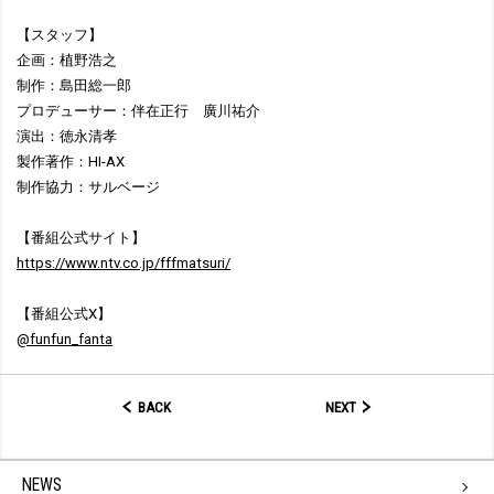
【スタッフ】
企画：植野浩之
制作：島田総一郎
プロデューサー：伴在正行 廣川祐介
演出：徳永清孝
製作著作：HI-AX
制作協力：サルベージ
【番組公式サイト】
https://www.ntv.co.jp/fffmatsuri/
【番組公式X】
@funfun_fanta
BACK
NEXT
NEWS