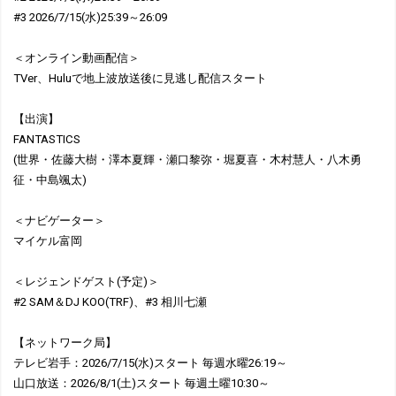
#3 2026/7/15(水)25:39～26:09
＜オンライン動画配信＞
TVer、Huluで地上波放送後に見逃し配信スタート
【出演】
FANTASTICS
(世界・佐藤大樹・澤本夏輝・瀬口黎弥・堀夏喜・木村慧人・八木勇
征・中島颯太)
＜ナビゲーター＞
マイケル富岡
＜レジェンドゲスト(予定)＞
#2 SAM＆DJ KOO(TRF)、#3 相川七瀬
【ネットワーク局】
テレビ岩手：2026/7/15(水)スタート 毎週水曜26:19～
山口放送：2026/8/1(土)スタート 毎週土曜10:30～