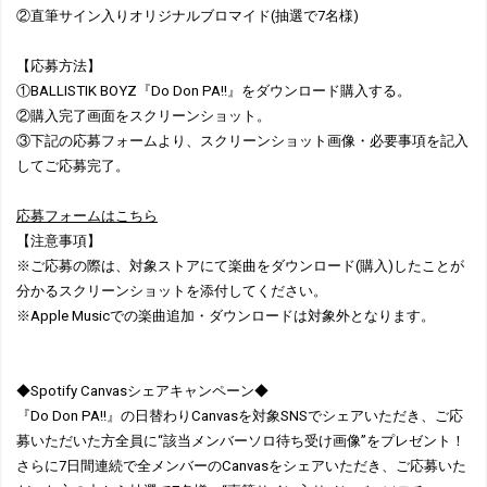
②直筆サイン入りオリジナルブロマイド(抽選で7名様)
【応募方法】
①BALLISTIK BOYZ『Do Don PA!!』をダウンロード購入する。
②購入完了画面をスクリーンショット。
③下記の応募フォームより、スクリーンショット画像・必要事項を記入
してご応募完了。
応募フォームはこちら
【注意事項】
※ご応募の際は、対象ストアにて楽曲をダウンロード(購入)したことが
分かるスクリーンショットを添付してください。
※Apple Musicでの楽曲追加・ダウンロードは対象外となります。
◆Spotify Canvasシェアキャンペーン◆
『Do Don PA!!』の日替わりCanvasを対象SNSでシェアいただき、ご応
募いただいた方全員に“該当メンバーソロ待ち受け画像”をプレゼント！
さらに7日間連続で全メンバーのCanvasをシェアいただき、ご応募いた