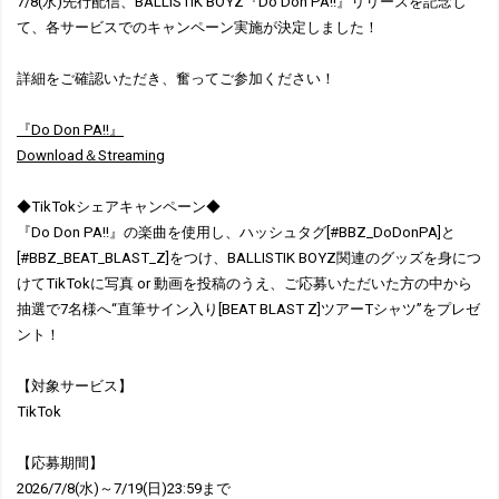
7/8(水)先行配信、BALLISTIK BOYZ『Do Don PA!!』リリースを記念し
て、各サービスでのキャンペーン実施が決定しました！
詳細をご確認いただき、奮ってご参加ください！
『Do Don PA!!』
Download＆Streaming
◆TikTokシェアキャンペーン◆
『Do Don PA!!』の楽曲を使用し、ハッシュタグ[#BBZ_DoDonPA]と
[#BBZ_BEAT_BLAST_Z]をつけ、BALLISTIK BOYZ関連のグッズを身につ
けてTikTokに写真 or 動画を投稿のうえ、ご応募いただいた方の中から
抽選で7名様へ“直筆サイン入り[BEAT BLAST Z]ツアーTシャツ”をプレゼ
ント！
【対象サービス】
TikTok
【応募期間】
2026/7/8(水)～7/19(日)23:59まで