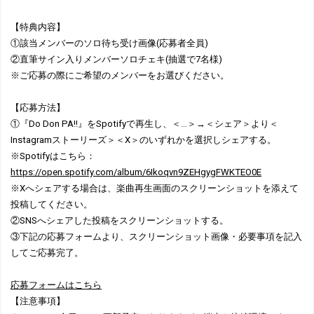
【特典内容】
①該当メンバーのソロ待ち受け画像(応募者全員)
②直筆サイン入りメンバーソロチェキ(抽選で7名様)
※ご応募の際にご希望のメンバーをお選びください。
【応募方法】
①『Do Don PA!!』をSpotifyで再生し、＜…＞→＜シェア＞より＜
Instagramストーリーズ＞＜X＞のいずれかを選択しシェアする。
※Spotifyはこちら：
https://open.spotify.com/album/6Ikoqvn9ZEHgygFWKTEO0E
※Xへシェアする場合は、楽曲再生画面のスクリーンショットを添えて
投稿してください。
②SNSへシェアした投稿をスクリーンショットする。
③下記の応募フォームより、スクリーンショット画像・必要事項を記入
してご応募完了。
応募フォームはこちら
【注意事項】