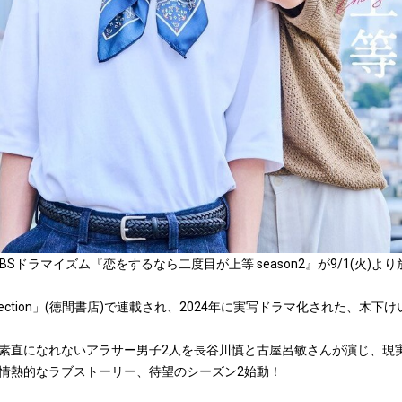
Sドラマイズム『恋をするなら二度目が上等 season2』が9/1(火)より
a Selection」(徳間書店)で連載され、2024年に実写ドラマ化された
素直になれないアラサー男子2人を長谷川慎と古屋呂敏さんが演じ、現
情熱的なラブストーリー、待望のシーズン2始動！