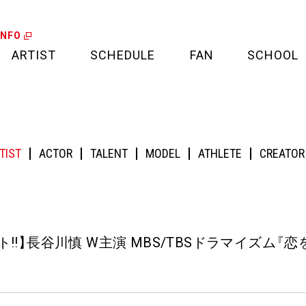
INFO
ARTIST
SCHEDULE
FAN
SCHOOL
LIVE
FAN LETTER
W主演 MBS/TBSドラマイズム『恋をするなら二度目が上等 season2』
CALENDAR
FAN CLUB
TIST
ACTOR
TALENT
MODEL
ATHLETE
CREATOR
MEDIA
CREDIT CARD
PROJECT
!!
】
長谷川慎 W主演 MBS/TBSドラマイズム
『
恋