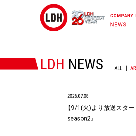
COMPANY 
NEWS
HOME
/
NEWS
/
【9/1(火)より放送スタート!!】長谷川慎 
LDH
NEWS
ALL
AR
2026.07.08
【
9/1(火)より放送スタート
season2
』