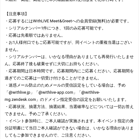
【注意事項】
・応募するにはWithLIVE Meet&Greetへの会員登録(無料)が必要です。
・シリアルナンバー1件につき、1回のみ応募可能です。
・応募は先着順ではありません。
・お1人様何口でもご応募可能ですが、同イベントの重複当選はござい
ません。
・シリアルナンバーは、いかなる理由がありましても再発行いたしませ
ん。応募終了後も破棄せずに大切にお持ちください。
・応募期間は日本時間です。応募期間内にご応募ください。応募期間を
過ぎてのご応募は一切受け付けることができません。
・迷惑メール防止のためメールの受信設定をしている場合は、予め
「@withlive.jp」「@withlive-app.com」「@withlive-
mg.zendesk.com」のドメイン指定受信の設定をお願いいたします。
・応募状況、抽選方法、抽選結果、当選確率などについては一切お答え
できません。予めご了承ください。
・イベント参加時に、ご本人確認が実施されます。本イベント指定の身
分証明書にて当日ご本人確認ができない場合は、いかなる理由がありま
してもご参加できませんので、ご注意ください。