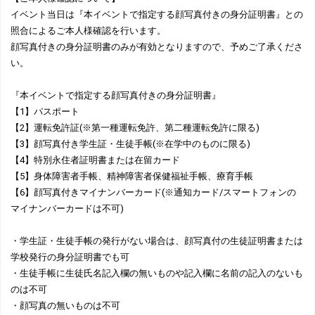
イベント当日は『本イベントで指定する顔写真付きの身分証明書』との
照合によるご本人様確認を行います。
顔写真付きの身分証明書のみが有効となりますので、予めご了承くださ
い。
『本イベントで指定する顔写真付きの身分証明書』
【1】パスポート
【2】運転免許証(※第一種運転免許、第二種運転免許に限る)
【3】顔写真付き学生証・生徒手帳(※在学中のものに限る)
【4】特別永住者証明書または在留カード
【5】身体障害者手帳、精神障害者保健福祉手帳、療育手帳
【6】顔写真付きマイナンバーカード(※通知カード/スマートフォンの
マイナンバーカードは不可)
・学生証・生徒手帳の発行がない場合は、顔写真付の生徒証明書または
学校発行の身分証明書でも可
・生徒手帳に生徒氏名記入欄の無いものや記入欄に名前の記入のないも
のは不可
・顔写真の無いものは不可