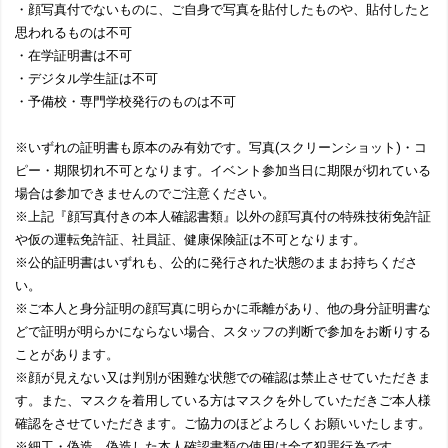
・顔写真付でないものに、ご自身で写真を貼付したものや、貼付したと
思われるものは不可
・在学証明書は不可
・デジタル学生証は不可
・予備校・専門学校発行のものは不可
※いずれの証明書も原本のみ有効です。写真(スクリーンショット)・コ
ピー・期限切れ不可となります。イベント参加当日に期限が切れている
場合は参加できませんのでご注意ください。
※上記『顔写真付きの本人確認書類』以外の顔写真付の特殊技術免許証
や仮の運転免許証、社員証、健康保険証は不可となります。
※公的証明書はいずれも、公的に発行された状態のままお持ちくださ
い。
※ご本人と身分証明の顔写真に明らかに乖離があり、他の身分証明書な
どで証明が明らかにならない場合、スタッフの判断で参加をお断りする
ことがあります。
※顔が見えない又は判別が困難な状態での確認は禁止させていただきま
す。また、マスクを着用している方はマスクを外していただきご本人様
確認をさせていただきます。ご協力のほどよろしくお願いいたします。
※細工・偽造、偽造した本人確認書類の使用は全て犯罪行為です。