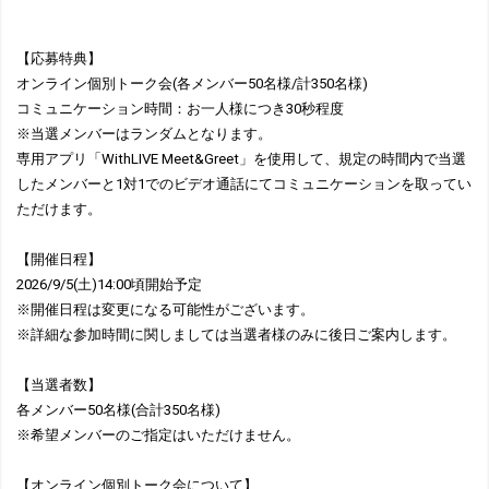
【応募特典】
オンライン個別トーク会(各メンバー50名様/計350名様)
コミュニケーション時間：お一人様につき30秒程度
※当選メンバーはランダムとなります。
専用アプリ「WithLIVE Meet&Greet」を使用して、規定の時間内で当選
したメンバーと1対1でのビデオ通話にてコミュニケーションを取ってい
ただけます。
【開催日程】
2026/9/5(土)14:00頃開始予定
※開催日程は変更になる可能性がございます。
※詳細な参加時間に関しましては当選者様のみに後日ご案内します。
【当選者数】
各メンバー50名様(合計350名様)
※希望メンバーのご指定はいただけません。
【オンライン個別トーク会について】