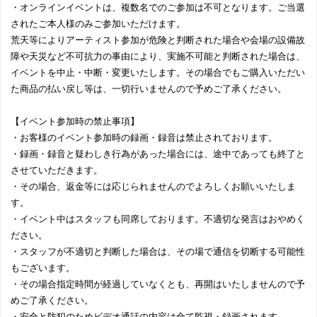
・オンラインイベントは、複数名でのご参加は不可となります。ご当選
されたご本人様のみご参加いただけます。
荒天等によりアーティスト参加が危険と判断された場合や会場の設備故
障や天災など不可抗力の事由により、実施不可能と判断された場合は、
イベントを中止・中断・変更いたします。その場合でもご購入いただい
た商品の払い戻し等は、一切行いませんので予めご了承ください。
【イベント参加時の禁止事項】
・お客様のイベント参加時の録画・録音は禁止されております。
・録画・録音と疑わしき行為があった場合には、途中であっても終了と
させていただきます。
・その場合、返金等には応じられませんのでよろしくお願いいたしま
す。
・イベント中はスタッフも同席しております。不適切な発言はおやめく
ださい。
・スタッフが不適切と判断した場合は、その場で通信を切断する可能性
もございます。
・その場合指定時間が経過していなくとも、再開はいたしませんので予
めご了承ください。
・安全と防犯のためビデオ通話の内容は全て監視・録画されます。