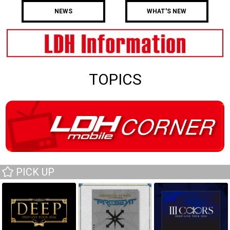
NEWS
WHAT'S NEW
TOPICS
PICK UP