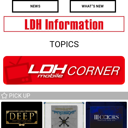
NEWS
WHAT'S NEW
TOPICS
PICK UP