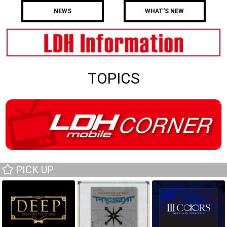
NEWS
WHAT'S NEW
TOPICS
PICK UP