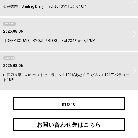
石井杏奈「Smiling Diary」 vol.2043”久しぶり” UP
DEEP SQUAD
2026.08.06
【DEEP SQUAD】RYOJI 「BLOG」 vol.2342"かつ活"UP
山口乃々華
2026.08.06
山口乃々華「のののエトセトラ」 vol.1316”あと２日で”＆vol.1317”パラコー
ド” UP
more
more
お問い合わせ先はこちら
お問い合わせ先はこちら
引継ぎはこちら