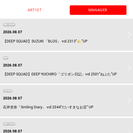
ARTIST
MANAGER
DEEP SQUAD
2026.08.07
【DEEP SQUAD】SUZUKI 「BLOG」 vol.2313"
"UP
DEEP
2026.08.07
【DEEP SQUAD】DEEP YUICHIRO「ゴリポン日記」vol.2501"ねぷた"UP
石井杏奈
2026.08.07
石井杏奈「Smiling Diary」 vol.2044”だいすきなお店” UP
DEEP SQUAD
2026.08.07