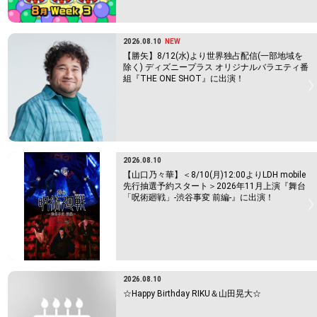
2026.08.10
NEW
【勝矢】8/12(水)より世界独占配信(一部地域を
除く) ディズニープラス オリジナルバラエティ番
組『THE ONE SHOT』に出演！
2026.08.10
【山口乃々華】＜8/10(月)12:00よりLDH mobile
先行抽選予約スタート＞2026年11月上演『舞台
「呪術廻戦」-渋谷事変 前編-』に出演！
2026.08.10
☆Happy Birthday RIKU＆山田晃大☆