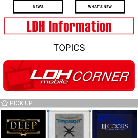
NEWS
WHAT'S NEW
TOPICS
PICK UP