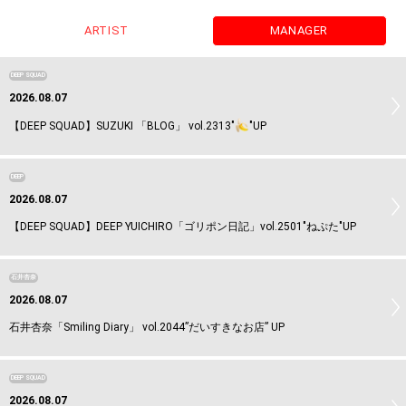
ARTIST
MANAGER
DEEP SQUAD
2026.08.07
【DEEP SQUAD】SUZUKI 「BLOG」 vol.2313"
"UP
DEEP
2026.08.07
【DEEP SQUAD】DEEP YUICHIRO「ゴリポン日記」vol.2501"ねぷた"UP
石井杏奈
2026.08.07
石井杏奈「Smiling Diary」 vol.2044”だいすきなお店” UP
DEEP SQUAD
2026.08.07