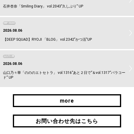
石井杏奈「Smiling Diary」 vol.2043”久しぶり” UP
DEEP SQUAD
2026.08.06
【DEEP SQUAD】RYOJI 「BLOG」 vol.2342"かつ活"UP
山口乃々華
2026.08.06
山口乃々華「のののエトセトラ」 vol.1316”あと２日で”＆vol.1317”パラコー
ド” UP
more
more
お問い合わせ先はこちら
お問い合わせ先はこちら
引継ぎはこちら