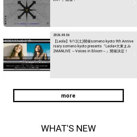
2026.08.06
【Leola】9/12(土)開催someno kyoto 9th Annive
rsary someno kyoto presents『Leola×大東まみ
2MANLIVE ～Voices in Bloom～』開催決定！
more
more
WHAT'S NEW