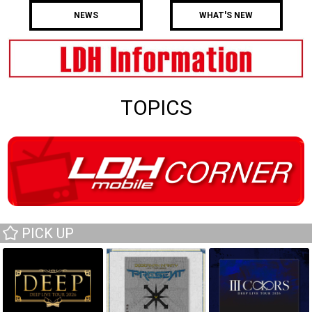
NEWS
WHAT'S NEW
TOPICS
PICK UP