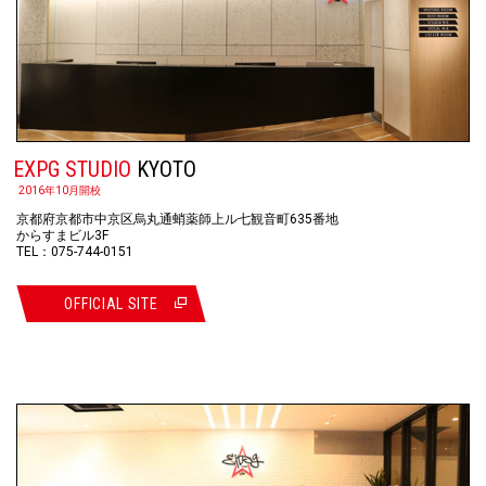
EXPG STUDIO
KYOTO
2016年10月開校
京都府京都市中京区烏丸通蛸薬師上ル七観音町635番地
からすまビル3F
TEL：075-744-0151
OFFICIAL SITE