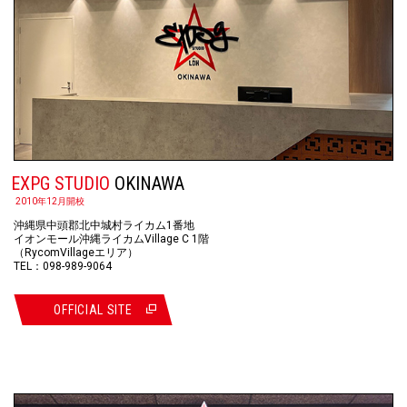
EXPG STUDIO
OKINAWA
2010年12月開校
沖縄県中頭郡北中城村ライカム1番地
イオンモール沖縄ライカムVillage C 1階
（RycomVillageエリア）
TEL：098-989-9064
OFFICIAL SITE