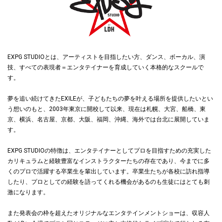
EXPG STUDIOとは、アーティストを目指したい方、ダンス、ボーカル、演
技、すべての表現者＝エンタテイナーを育成していく本格的なスクールで
す。
夢を追い続けてきたEXILEが、子どもたちの夢を叶える場所を提供したいとい
う想いのもと、2003年東京に開校して以来、現在は札幌、大宮、船橋、東
京、横浜、名古屋、京都、大阪、福岡、沖縄、海外では台北に展開していま
す。
EXPG STUDIOの特徴は、エンタテイナーとしてプロを目指すための充実した
カリキュラムと経験豊富なインストラクターたちの存在であり、今までに多
くのプロで活躍する卒業生を輩出しています。卒業生たちが各校に訪れ指導
したり、プロとしての経験を語ってくれる機会があるのも生徒にはとても刺
激になります。
また発表会の枠を超えたオリジナルなエンタテインメントショーは、収容人