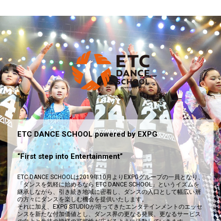
ETC DANCE SCHOOL powered by EXPG
“First step into Entertainment”
ETC DANCE SCHOOLは2019年10月よりEXPGグループの一員となり、
「ダンスを気軽に始めるなら ETC DANCE SCHOOL」というイズムを
継承しながら、引き続き地域に密着し、ダンスの入口として幅広い層
の方々にダンスを楽しむ機会を提供いたします。
それに加え、EXPG STUDIOが培ってきたエンタテインメントのエッセ
ンスを新たな付加価値とし、ダンス界の更なる発展、更なるサービス