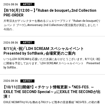
2026.08.06
ARTIST
【
8/10(月)12:00～
】
『
Ruban de bouquet
』
2nd Collection
PRE-ORDER
片寄涼太がディレクターを務めるジュエリーブランド
『
Ruban de bouquet(リ
ュバン ド ブーケ)
』
Anniversary 2nd Collectionの受注販売が決定しました！
今回の…
2026.08.06
ARTIST
8/11(火
・
祝)
「
LDH SCREAM スペシャルイベント
Presented by SoftBank
」
会場変更のご案内
いつもLDH SCREAMを応援いただき誠にありがとうございます
。
8/11(火
・
祝)
に開催を予定しております
、
「
LDH SCREAM スペシャルイベント Presented
by SoftBa…
2026.08.06
ARTIST
【
10/11(日)開催!!
】
＜チケット情報更新＞
『
NES-FES. ～
EXILE THE SECOND Special～
』
にEXILE THE SECONDが出
演！
EXILE NESMITHがVJを務めるTKUテレビ熊本の音楽番組
「
NES-FES.
」
の初の番