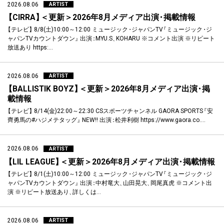
2026.08.06
ARTIST
【
CIRRA
】
＜更新＞2026年8月メディア出演
・
掲載情報
【
テレビ
】
8/8(土)10:00～12:00 ミュージック
・
ジャパンTV
『
ミュージック
・
ジ
ャパンTVカウントダウン
』
出演
：
MYU.S
、
KOHARU ※コメント出演 ※リピート
放送あり https:…
2026.08.06
ARTIST
【
BALLISTIK BOYZ
】
＜更新＞2026年8月メディア出演
・
掲
載情報
【
テレビ
】
8/14(金)22:00～22:30 CSスポーツチャンネル GAORA SPORTS
『
安
齊勇馬の#ハジメテタッグ
』
NEW!! 出演
：
松井利樹 https://www.gaora.co.…
2026.08.06
ARTIST
【
LIL LEAGUE
】
＜更新＞2026年8月メディア出演
・
掲載情報
【
テレビ
】
8/1(土)10:00～12:00 ミュージック
・
ジャパンTV
『
ミュージック
・
ジ
ャパンTVカウントダウン
』
出演
：
中村竜大
、
山田晃大
、
岡尾真虎 ※コメント出
演 ※リピート放送あり
、
詳しくは…
2026.08.06
ARTIST