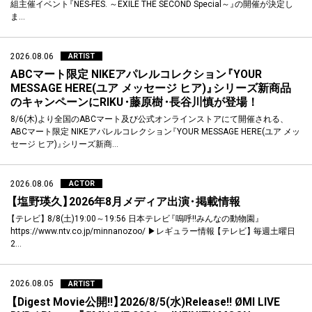
組主催イベント
『
NES-FES. ～EXILE THE SECOND Special～
』
の開催が決定し
ま…
2026.08.06
ARTIST
ABCマート限定 NIKEアパレルコレクション
『
YOUR
MESSAGE HERE(ユア メッセージ ヒア)
』
シリーズ新商品
のキャンペーンにRIKU
・
藤原樹
・
長谷川慎が登場！
8/6(木)より全国のABCマート及び公式オンラインストアにて開催される
、
ABCマート限定 NIKEアパレルコレクション
『
YOUR MESSAGE HERE(ユア メッ
セージ ヒア)
』
シリーズ新商…
2026.08.06
ACTOR
【
塩野瑛久
】
2026年8月メディア出演
・
掲載情報
【
テレビ
】
8/8(土)19:00～19:56 日本テレビ
『
嗚呼!!みんなの動物園
』
https://www.ntv.co.jp/minnanozoo/ ▶レギュラー情報
【
テレビ
】
毎週土曜日
2…
2026.08.05
ARTIST
【
Digest Movie公開!!
】
2026/8/5(水)Release!! ØMI LIVE