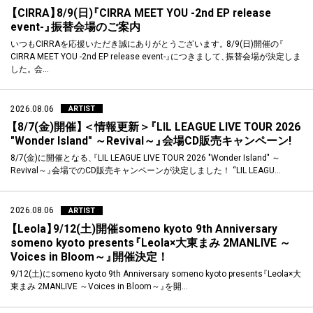
【
CIRRA
】
8/9(日)
『
CIRRA MEET YOU -2nd EP release
event-
』
振替会場のご案内
いつもCIRRAを応援いただき誠にありがとうございます
。
8/9(日)開催の
『
CIRRA MEET YOU -2nd EP release event-
』
につきまして
、
振替会場が決定しま
した
。
会…
2026.08.06
ARTIST
【
8/7(金)開催
】
＜情報更新＞
『
LIL LEAGUE LIVE TOUR 2026
"Wonder Island" ～Revival～
』
会場CD販売キャンペーン!
8/7(金)に開催となる
、
『
LIL LEAGUE LIVE TOUR 2026 "Wonder Island" ～
Revival～
』
会場でのCD販売キャンペーンが決定しました！ “LIL LEAGU…
2026.08.06
ARTIST
【
Leola
】
9/12(土)開催someno kyoto 9th Anniversary
someno kyoto presents
『
Leola×大東まみ 2MANLIVE ～
Voices in Bloom～
』
開催決定！
9/12(土)にsomeno kyoto 9th Anniversary someno kyoto presents
『
Leola×大
東まみ 2MANLIVE ～Voices in Bloom～
』
を開…