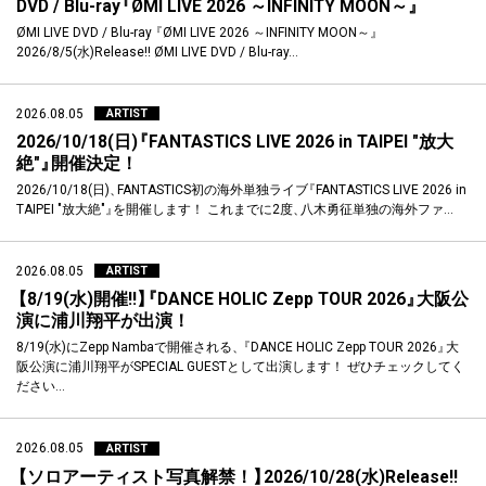
DVD / Blu-ray
『
ØMI LIVE 2026 ～INFINITY MOON～
』
ØMI LIVE DVD / Blu-ray
『
ØMI LIVE 2026 ～INFINITY MOON～
』
2026/8/5(水)Release!! ØMI LIVE DVD / Blu-ray…
2026.08.05
ARTIST
2026/10/18(日)
『
FANTASTICS LIVE 2026 in TAIPEI "放大
絶"
』
開催決定！
2026/10/18(日)
、
FANTASTICS初の海外単独ライブ
『
FANTASTICS LIVE 2026 in
TAIPEI "放大絶"
』
を開催します！ これまでに2度
、
八木勇征単独の海外ファ…
2026.08.05
ARTIST
【
8/19(水)開催!!
】
『
DANCE HOLIC Zepp TOUR 2026
』
大阪公
演に浦川翔平が出演！
8/19(水)にZepp Nambaで開催される
、
『
DANCE HOLIC Zepp TOUR 2026
』
大
阪公演に浦川翔平がSPECIAL GUESTとして出演します！ ぜひチェックしてく
ださい…
2026.08.05
ARTIST
【
ソロアーティスト写真解禁！
】
2026/10/28(水)Release!!