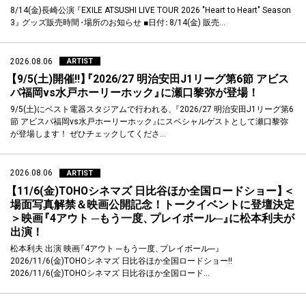
8/14(金)長崎公演
『
EXILE ATSUSHI LIVE TOUR 2026 "Heart to Heart" Season
3
』
グッズ販売時間
・
場所のお知らせ ■日付
：
8/14(金) 販売…
2026.08.06
ARTIST
【
9/5(土)開催!!
】
『
2026/27 明治安田J1リーグ第6節 アビス
パ福岡vs水戸ホーリーホック
』
に瀬口黎弥が登場！
9/5(土)にベスト電器スタジアムで行われる
、
『
2026/27 明治安田J1リーグ第6
節 アビスパ福岡vs水戸ホーリーホック
』
にスペシャルゲストとして瀬口黎弥
が登場します！ ぜひチェックしてくださ…
2026.08.06
ARTIST
【
11/6(金)TOHOシネマズ 日比谷ほか全国ロードショー
】
＜
場面写真解禁＆映画公開記念！トークイベントに登壇決定
＞映画
『
4アウト ─もう一度
、
プレイボール─
』
に松本利夫が
出演！
松本利夫 出演 映画
『
4アウト ─もう一度
、
プレイボール─
』
2026/11/6(金)TOHOシネマズ 日比谷ほか全国ロードショー!!
2026/11/6(金)TOHOシネマズ 日比谷ほか全国ロード…